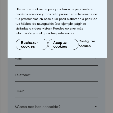
Utilizamos cookies propias y de terceros para analizar
arrow_drop_down
nuestros servicios y mostrarte publicidad relacionada con
tus preferencias en base a un perfil elaborado a partir de
tus hábitos de navegación (por ejemplo, páginas
Localidad*
visitadas o vídeos vistos). Puedes obtener más
información y configurar tus preferencias.
Configurar
Rechazar
Aceptar
Código postal*
cookies
cookies
cookies
arrow_drop_down
Teléfono*
Email*
arrow_drop_down