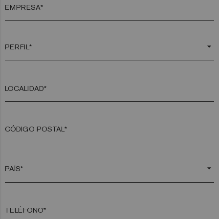
EMPRESA*
arrow_drop_down
LOCALIDAD*
CÓDIGO POSTAL*
arrow_drop_down
TELÉFONO*