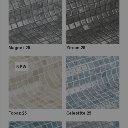
Zen
Iridescent
Cocktail
Metal
Space
Fosfo
Magnet 25
Zircon 25
Classic
Lisa
NEW
Niebla
Mix
Degradados
Topaz 25
Celestite 25