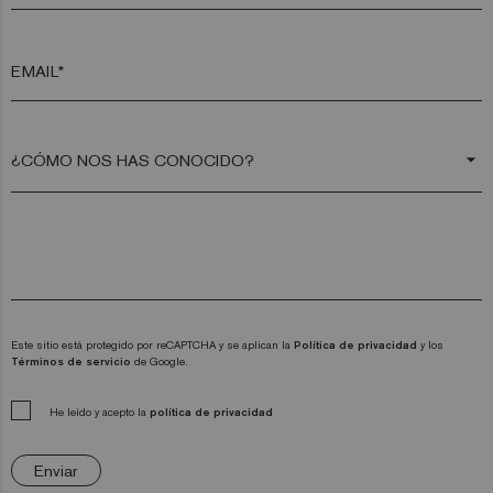
EMAIL*
arrow_drop_down
Este sitio está protegido por reCAPTCHA y se aplican la
Política de privacidad
y los
Términos de servicio
de Google.
He leído y acepto la
política de privacidad
Enviar