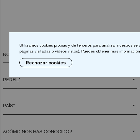
Utilizamos cookies propias y de terceros para analizar nuestros ser
páginas visitadas o vídeos vistos). Puedes obtener más información 
NOMBRE*
Rechazar cookies
arrow_drop_down
arrow_drop_down
arrow_drop_down