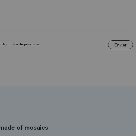
Enviar
to la
política de privacidad
made of mosaics