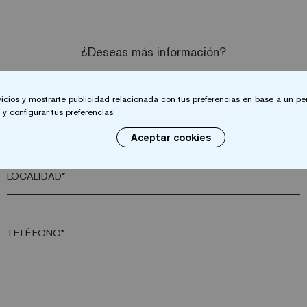
¿Deseas más información?
Contacta con nosotros
vicios y mostrarte publicidad relacionada con tus preferencias en base a un per
y configurar tus preferencias.
APELLIDO*
Aceptar cookies
LOCALIDAD*
TELÉFONO*