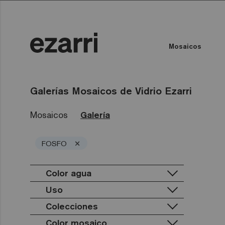
Mosaicos
Todas las colecciones
Color del Agua
Piscina privada
Piscina pública
Todas las colecciones
Tod
Galerías Mosaicos de Vidrio Ezarri
Mosaicos
Galería
×
FOSFO
Color agua
Uso
Colecciones
Piscina privada
Piscina pública
Color mosaico