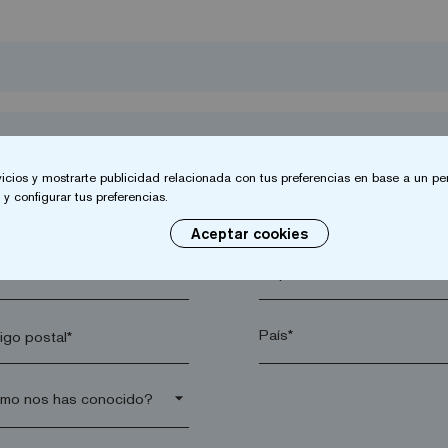
vicios y mostrarte publicidad relacionada con tus preferencias en base a un per
y configurar tus preferencias.
Aceptar cookies
lido*
Empresa*
go postal*
arrow_drop_down