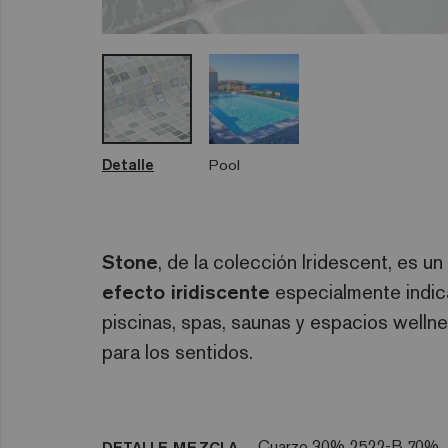
Detalle
Pool
Stone
, de la colección Iridescent, es un
efecto
iridiscente
especialmente indica
piscinas, spas, saunas y espacios wellnes
para los sentidos.
Cuarzo 30% 2522-B 70%
DETALLE MEZCLA