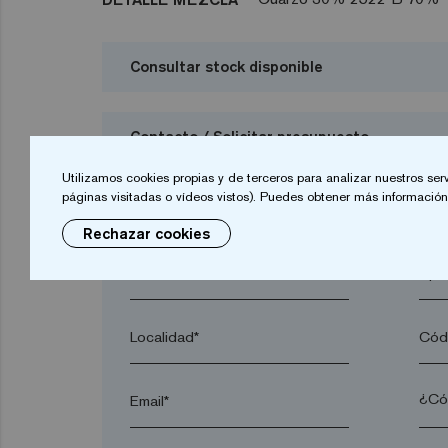
Consultar stock disponible
Contacto / Solicitar presupuesto
Utilizamos cookies propias y de terceros para analizar nuestros ser
Deseo solicitar presupuesto
páginas visitadas o vídeos vistos). Puedes obtener más información 
Rechazar cookies
Nombre*
Apel
Localidad*
Códi
Email*