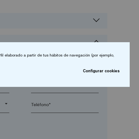
fil elaborado a partir de tus hábitos de navegación (por ejemplo,
Configurar cookies
arrow_drop_down
arrow_drop_down
Teléfono*