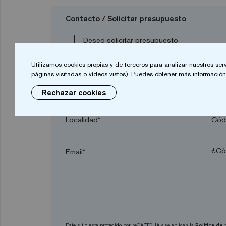
Contacto / Solicitar presupuesto
Deseo solicitar presupuesto
Utilizamos cookies propias y de terceros para analizar nuestros ser
páginas visitadas o vídeos vistos). Puedes obtener más información 
Nombre*
Apel
Rechazar cookies
Localidad*
Códi
Email*
Este sitio está protegido por reCAPTCHA y se aplican la
Política de