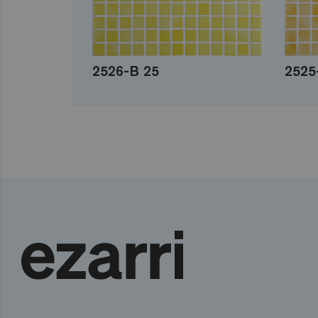
2526-B 25
2525