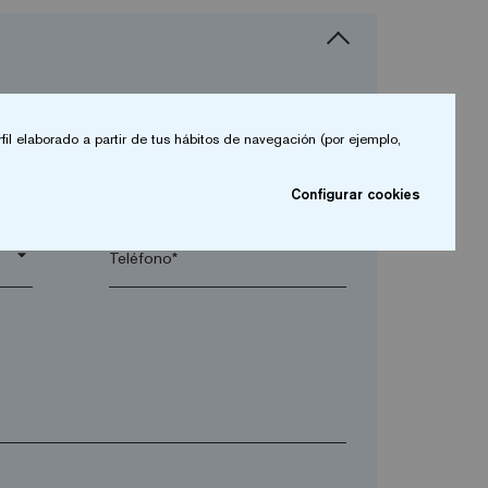
fil elaborado a partir de tus hábitos de navegación (por ejemplo,
arrow_drop_down
Configurar cookies
arrow_drop_down
Teléfono*