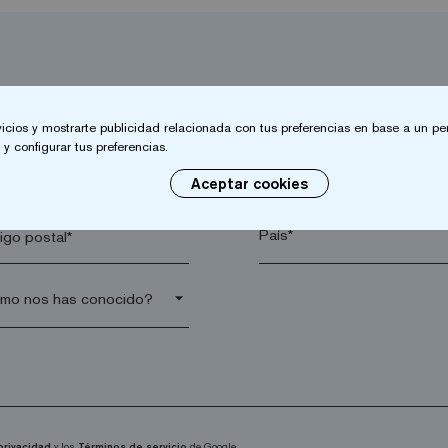
vicios y mostrarte publicidad relacionada con tus preferencias en base a un per
y configurar tus preferencias.
lido*
Empresa*
Aceptar cookies
go postal*
arrow_drop_down
 privacidad
y los
Términos de servicio
de Google.