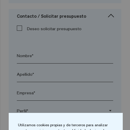
Contacto / Solicitar presupuesto
Deseo solicitar presupuesto
Nombre*
Apellido*
Empresa*
arrow_drop_down
Utilizamos cookies propias y de terceros para analizar
Localidad*