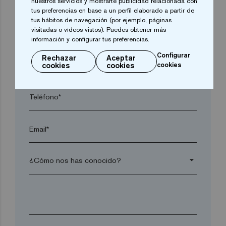
nuestros servicios y mostrarte publicidad relacionada con
tus preferencias en base a un perfil elaborado a partir de
tus hábitos de navegación (por ejemplo, páginas
visitadas o vídeos vistos). Puedes obtener más
Código postal*
información y configurar tus preferencias.
Configurar
Rechazar
Aceptar
arrow_drop_down
cookies
cookies
cookies
Teléfono*
Email*
arrow_drop_down