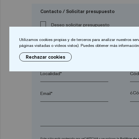
Contacto / Solicitar presupuesto
Deseo solicitar presupuesto
Utilizamos cookies propias y de terceros para analizar nuestros ser
páginas visitadas o vídeos vistos). Puedes obtener más información 
Nombre*
Apel
Rechazar cookies
Localidad*
Códi
Email*
Este sitio está protegido por reCAPTCHA y se aplican la
Política de