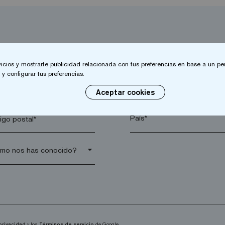
vicios y mostrarte publicidad relacionada con tus preferencias en base a un per
y configurar tus preferencias.
lido*
Empresa*
Aceptar cookies
go postal*
arrow_drop_down
 privacidad
y los
Términos de servicio
de Google.