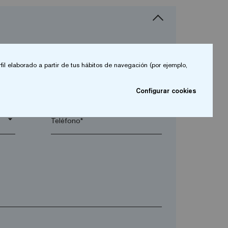
fil elaborado a partir de tus hábitos de navegación (por ejemplo,
arrow_drop_down
Configurar cookies
arrow_drop_down
Teléfono*