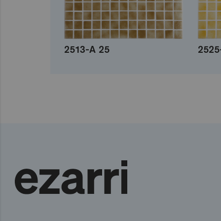
2513-A 25
2525