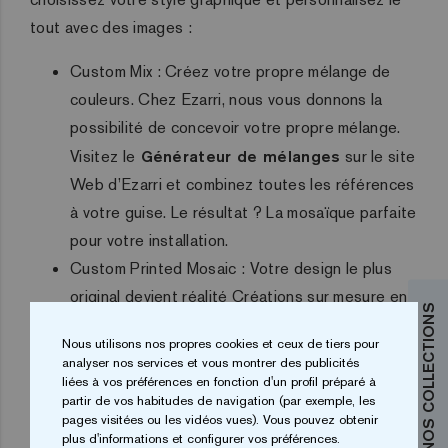
tout avec des images :
Custom Mix : Créez votre propre mélange de
couleurs. Chez Ezarri, nous vous donnons la
possibilité de concevoir votre propre mélange.
Visitez le
Générateur de mélanges
sur le site
Web d’Ezarri et combinez toutes les références
à votre guise. Le résultat ? La mosaïque parfaite
pour votre installation.
Custom Printed Mosaic : Votre design le plus
original devient réalité Créations sur mesure en
DÉCOUVREZ NOS COLLECTIONS
mosaïque imprimée.
Nous utilisons nos propres cookies et ceux de tiers pour
Custom Pixel Mosaic : Il consiste à créer une
analyser nos services et vous montrer des publicités
proposition personnalisée dans laquelle chaque
liées à vos préférences en fonction d'un profil préparé à
partir de vos habitudes de navigation (par exemple, les
pièce de mosaïque est un pixel. Le tout à partir
pages visitées ou les vidéos vues). Vous pouvez obtenir
d´une simple image.
plus d'informations et configurer vos préférences.