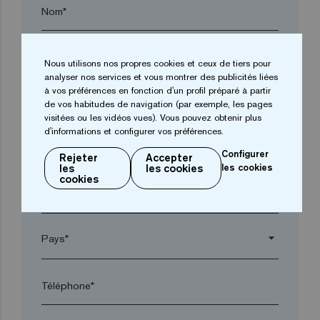
Nom*
Entreprise*
Nous utilisons nos propres cookies et ceux de tiers pour
analyser nos services et vous montrer des publicités liées
à vos préférences en fonction d'un profil préparé à partir
arrow_drop_down
de vos habitudes de navigation (par exemple, les pages
visitées ou les vidéos vues). Vous pouvez obtenir plus
d'informations et configurer vos préférences.
Ville*
Configurer
Rejeter
Accepter
les
les cookies
les cookies
cookies
Code postal*
arrow_drop_down
Téléphone*