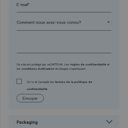
E-mail*
arrow_drop_down
Ce site est protégé par reCAPTCHA. Les
règles de confidentialité
et
les
conditions d'utilisation
de Google s'appliquent.
J'ai lu et j'accepte les
termes de la politique de
confidentialité.
Envoyer
Packaging