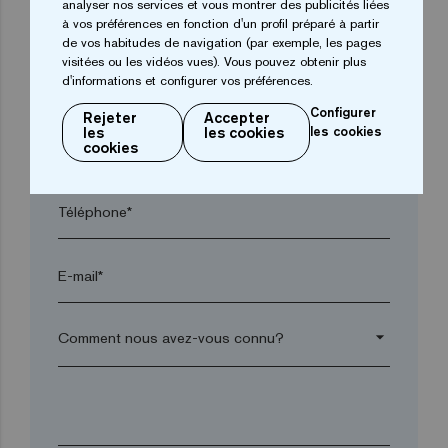
analyser nos services et vous montrer des publicités liées
Ville*
à vos préférences en fonction d'un profil préparé à partir
de vos habitudes de navigation (par exemple, les pages
visitées ou les vidéos vues). Vous pouvez obtenir plus
d'informations et configurer vos préférences.
Code postal*
Configurer
Rejeter
Accepter
les
les cookies
les cookies
arrow_drop_down
cookies
Téléphone*
E-mail*
arrow_drop_down