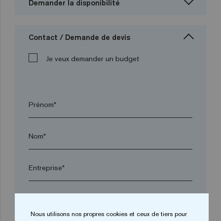
Demander la disponibilité
Contact / Demande de devis
Je veux demander un budget
Prénom*
Nom*
Entreprise*
arrow_drop_down
Nous utilisons nos propres cookies et ceux de tiers pour