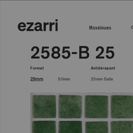
Mosaïques
Toutes les collections
Couleur de l'eau
Piscine publique
Espace bien-être
Toutes les collections
2585-B 25
Format
Antidérapant
25mm
50mm
25mm Safe