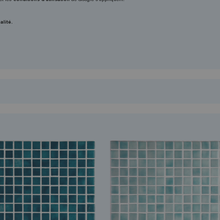
alité.