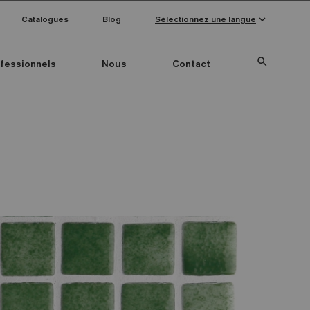
keyboard_arrow_down
Catalogues
Blog
Sélectionnez une langue
search
fessionnels
Nous
Contact
Special Pieces
Couleur mosaïque
Anti-slip mosaics