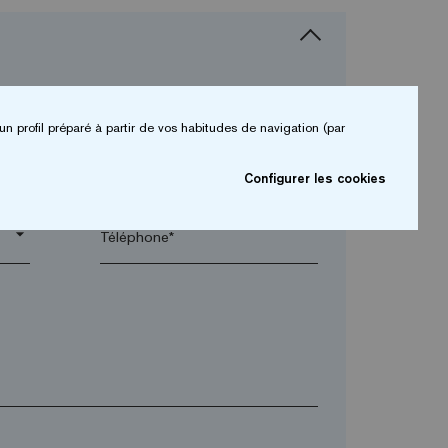
un profil préparé à partir de vos habitudes de navigation (par
arrow_drop_down
Configurer les cookies
arrow_drop_down
Téléphone*