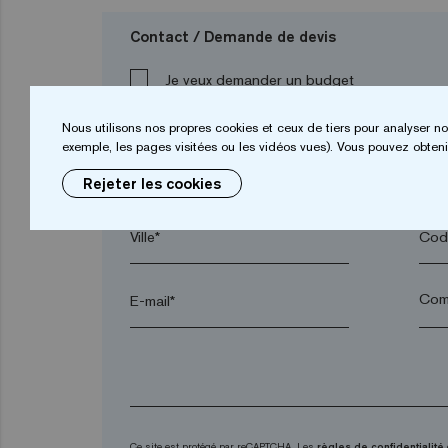
Contact / Demande de devis
Je veux demander un budget
Nous utilisons nos propres cookies et ceux de tiers pour analyser no
exemple, les pages visitées ou les vidéos vues). Vous pouvez obtenir
Prénom*
Nom
Rejeter les cookies
Ville*
Code
E-mail*
Ce site est protégé par reCAPTCHA. Les
règles de confidentialité