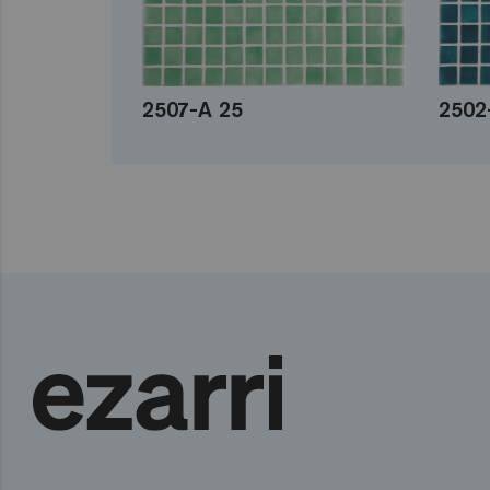
2507-A 25
2502