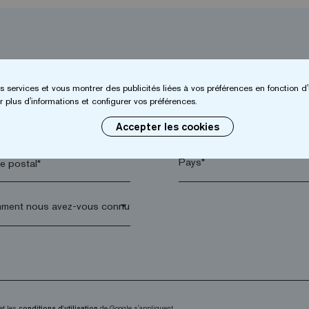
s services et vous montrer des publicités liées à vos préférences en fonction d'
 plus d'informations et configurer vos préférences.
*
Entreprise*
Accepter les cookies
 postal*
arrow_drop_down
et les
conditions d'utilisation
de Google s'appliquent.