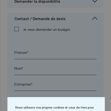
Demander la disponibilité
Contact / Demande de devis
Je veux demander un budget
Prénom*
Nom*
Entreprise*
arrow_drop_down
Nous utilisons nos propres cookies et ceux de tiers pour