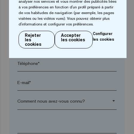
analyser nos services et vous montrer des publicités liées
Ville*
à vos préférences en fonction d'un profil préparé à partir
de vos habitudes de navigation (par exemple, les pages
visitées ou les vidéos vues). Vous pouvez obtenir plus
d'informations et configurer vos préférences.
Code postal*
Configurer
Rejeter
Accepter
les
les cookies
les cookies
arrow_drop_down
cookies
Téléphone*
E-mail*
arrow_drop_down