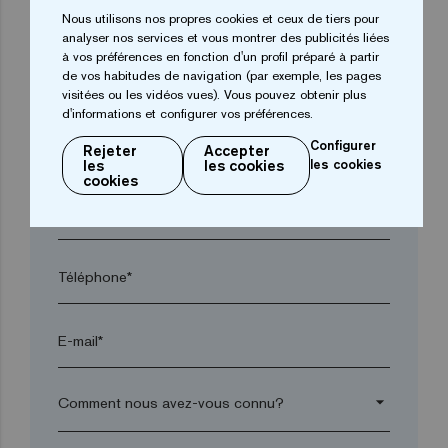
arrow_drop_down
Nous utilisons nos propres cookies et ceux de tiers pour
analyser nos services et vous montrer des publicités liées
à vos préférences en fonction d'un profil préparé à partir
de vos habitudes de navigation (par exemple, les pages
Ville*
visitées ou les vidéos vues). Vous pouvez obtenir plus
d'informations et configurer vos préférences.
Configurer
Code postal*
Rejeter
Accepter
les
les cookies
les cookies
cookies
arrow_drop_down
Téléphone*
E-mail*
arrow_drop_down