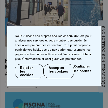
DÉCOUVREZ NOS COLLECTIONS
Nous utilisons nos propres cookies et ceux de tiers pour
ÉVÉNEMENT
analyser nos services et vous montrer des publicités
liées à vos préférences en fonction d'un profil préparé à
partir de vos habitudes de navigation (par exemple, les
pages visitées ou les vidéos vues). Vous pouvez obtenir
plus d'informations et configurer vos préférences.
Nouveautés Piscina BCN 2025 :
Mosaïque Hexagonale et Réalité
Configurer
Rejeter
Accepter
les
les cookies
les cookies
Augmentée
cookies
En savoir plus