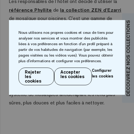
Les responsables de l´hôtel ont décidé d´utiliser la
référence Phyllite
de
la collection ZEN d’Ezarri
de mosaïque pour piscines. C’est une gamme de
DÉCOUVREZ NOS COLLECTIONS
mosaïques de verre inspirée des pierres, des marbres
Nous utilisons nos propres cookies et ceux de tiers pour
et du bois, avec une texture naturellement mate. Pour
analyser nos services et vous montrer des publicités
sa part, Phyllite est une mosaïque mate aux couleurs
liées à vos préférences en fonction d'un profil préparé à
partir de vos habitudes de navigation (par exemple, les
grises effet pierreux. Un choix qui est spécialement
pages visitées ou les vidéos vues). Vous pouvez obtenir
indiqué pour le revêtement d´intérieurs, de piscines,
plus d'informations et configurer vos préférences.
de spas, de saunas et d’espaces bien-être. De plus,
Configurer
Rejeter
Accepter
les
les cookies
les cookies
cette référence est antidérapante, grâce à
Safe
cookies
Steps, le système antidérapante d’Ezarri
. Ce
système de mosaïques antidérapant les rend plus
sûres, plus douces et plus faciles à nettoyer.