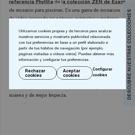
referencia Phyllite
de l
a colección ZEN de Ezarri
de mosaico para piscinas. Es una gama de mosaicos
DESCUBRE NUESTRAS COLECCIONES
de vidrio inspirada en pétreos, mármoles y maderas,
con una textura naturalmente mate. Por su parte,
Utilizamos cookies propias y de terceros para analizar
Phyllite es un mosaico mate en colores grises efecto
nuestros servicios y mostrarte publicidad relacionada
con tus preferencias en base a un perfil elaborado a
pétreo. Una elección que está especialmente indicada
partir de tus hábitos de navegación (por ejemplo,
para revestimiento de interiores, piscinas, spas,
páginas visitadas o vídeos vistos). Puedes obtener más
información y configurar tus preferencias.
saunas y espacios wellness. Además es una
referencia antideslizante, gracias a
Safe Steps, el
Configurar
Rechazar
Aceptar
cookies
cookies
cookies
sistema antideslizante de Ezarr
i. Este sistema de
mosaicos antideslizante los hace más seguros, más
suaves y de mejor limpieza.