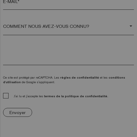
E-MAIL*
arrow_drop_down
Ce site est protégé par reCAPTCHA. Les
règles de confidentialité
et les
conditions
d'utilisation
de Google s'appliquent.
J'ai lu et j'accepte les
termes de la politique de confidentialité.
Envoyer