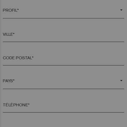
arrow_drop_down
VILLE*
CODE POSTAL*
arrow_drop_down
TÉLÉPHONE*