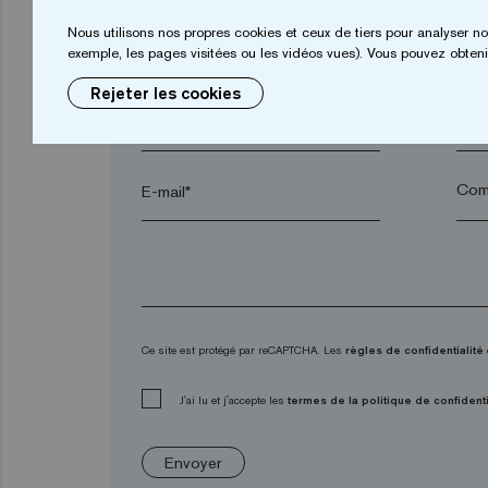
Nous utilisons nos propres cookies et ceux de tiers pour analyser no
Prénom*
Nom
exemple, les pages visitées ou les vidéos vues). Vous pouvez obtenir
Rejeter les cookies
Ville*
Code
E-mail*
Ce site est protégé par reCAPTCHA. Les
règles de confidentialité
J'ai lu et j'accepte les
termes de la politique de confidenti
Envoyer