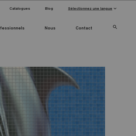
keyboard_arrow_down
Catalogues
Blog
Sélectionnez une langue
search
fessionnels
Nous
Contact
Special Pieces
Couleur mosaïque
Anti-slip mosaics