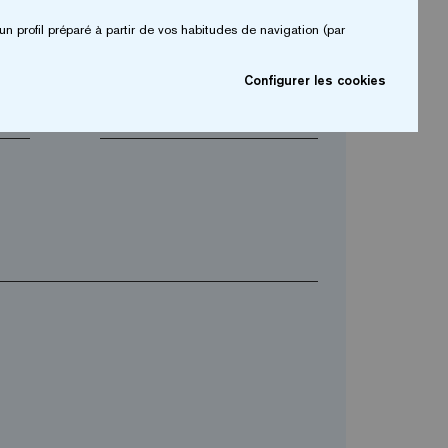
un profil préparé à partir de vos habitudes de navigation (par
arrow_drop_down
Configurer les cookies
arrow_drop_down
Téléphone*