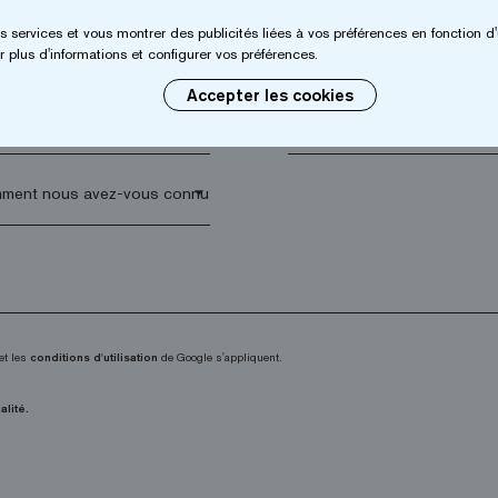
s services et vous montrer des publicités liées à vos préférences en fonction d'
*
Entreprise*
 plus d'informations et configurer vos préférences.
Accepter les cookies
 postal*
arrow_drop_down
et les
conditions d'utilisation
de Google s'appliquent.
alité.