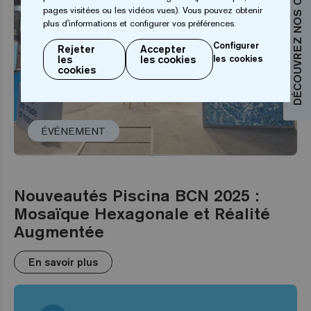
DÉCOUVREZ NOS COLLECTIONS
pages visitées ou les vidéos vues). Vous pouvez obtenir
plus d'informations et configurer vos préférences.
Configurer
Rejeter
Accepter
les
les cookies
les cookies
cookies
ÉVÉNEMENT
Nouveautés Piscina BCN 2025 :
Mosaïque Hexagonale et Réalité
Augmentée
En savoir plus