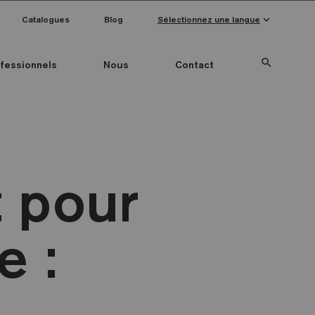
keyboard_arrow_down
Catalogues
Blog
Sélectionnez une langue
search
fessionnels
Nous
Contact
Special Pieces
Couleur mosaïque
Anti-slip mosaics
 pour
e :