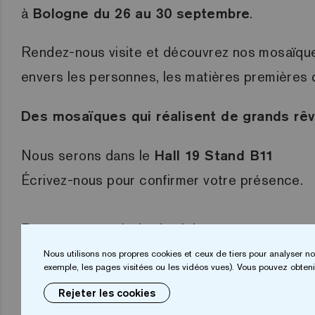
à
Bologne du 26 au 30 septembre
.
Rendez-nous visite et découvrez nos mosaïque
envers les personnes, les matières premières 
Des mosaïques qui réalisent de grands rêv
Nous serons dans le
Hall 19 Stand B11
Écrivez-nous pour confirmer votre présence.
Réservez votre invitation ici:
Nous utilisons nos propres cookies et ceux de tiers pour analyser no
exemple, les pages visitées ou les vidéos vues). Vous pouvez obtenir
Rejeter les cookies