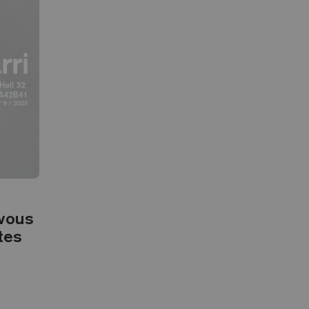
 vous
tes