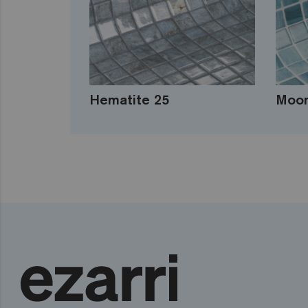
Hematite 25
Moon