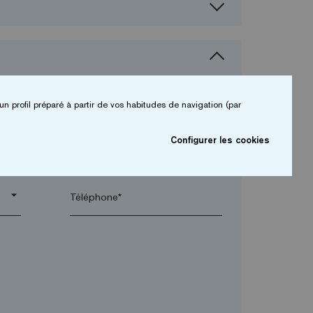
un profil préparé à partir de vos habitudes de navigation (par
Configurer les cookies
arrow_drop_down
arrow_drop_down
Téléphone*