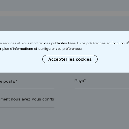
s services et vous montrer des publicités liées à vos préférences en fonction d'
 plus d'informations et configurer vos préférences.
Accepter les cookies
*
Entreprise*
 postal*
arrow_drop_down