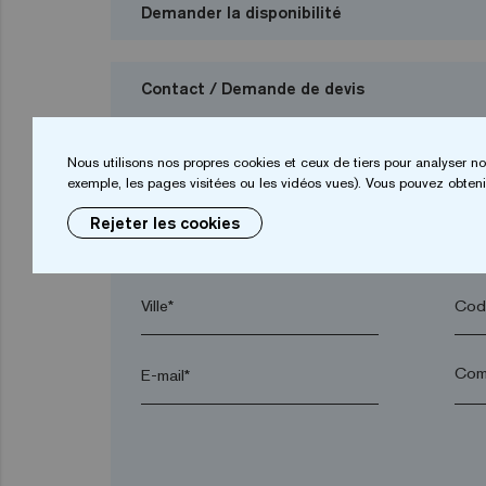
Demander la disponibilité
Contact / Demande de devis
Je veux demander un budget
Nous utilisons nos propres cookies et ceux de tiers pour analyser no
exemple, les pages visitées ou les vidéos vues). Vous pouvez obtenir
Rejeter les cookies
Prénom*
Nom
Ville*
Code
E-mail*