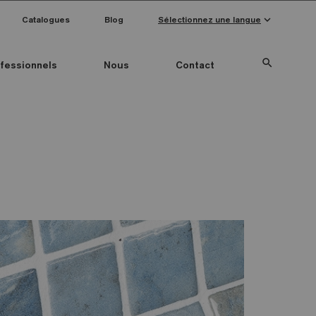
keyboard_arrow_down
Catalogues
Blog
Sélectionnez une langue
search
fessionnels
Nous
Contact
Special Pieces
Couleur mosaïque
Anti-slip mosaics