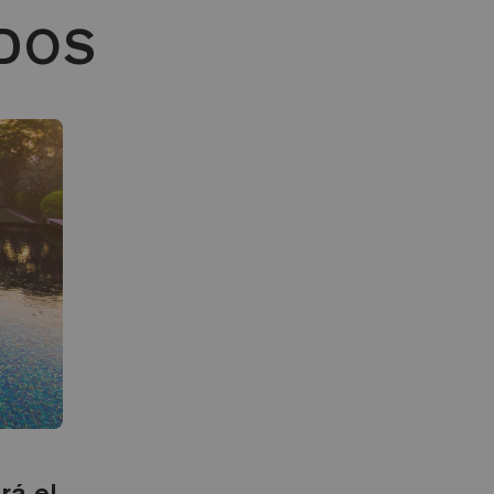
ADOS
rá el