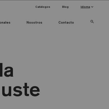
keyboard_arrow_down
Catálogos
Blog
Idioma
search
onales
Nosotros
Contacto
Special Pieces
Color mosaico
Anti-slip mosaics
la
guste