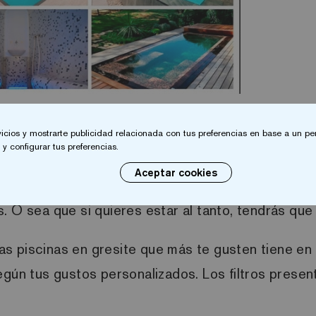
site del mundo
vicios y mostrarte publicidad relacionada con tus preferencias en base a un per
y configurar tus preferencias.
es de las piscinas más votadas de cada mes y de 
Aceptar cookies
ón de los usuarios. Una vez procesada la daremos a
. O sea que si quieres estar al tanto, tendrás que 
las piscinas en gresite que más te gusten tiene en 
según tus gustos personalizados
. Los filtros prese