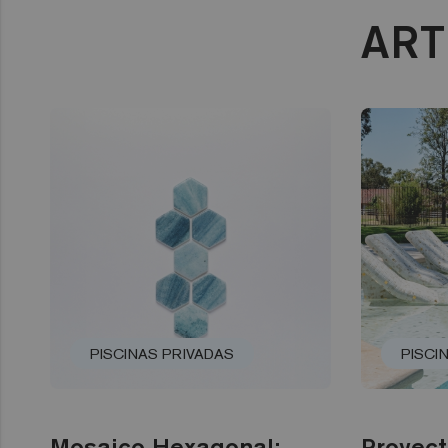
ART
PISCINAS PRIVADAS
PISCI
Mosaico Hexagonal:
Proyect