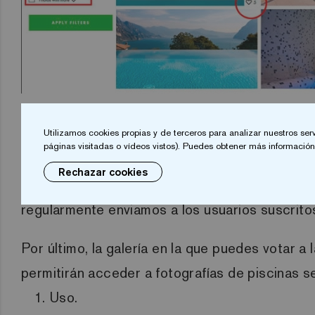
Las mejores piscinas en gre
Utilizamos cookies propias y de terceros para analizar nuestros ser
páginas visitadas o vídeos vistos). Puedes obtener más información 
Nuestra intención es
establecer clasificacion
Rechazar cookies
información se crea a partir de la participaci
regularmente
enviamos
a los usuarios suscritos
Por último, la galería en la que puedes votar a 
permitirán acceder a fotografías de piscinas 
Uso.