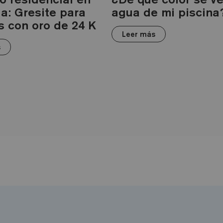
ia: Gresite para
agua de mi piscina
s con oro de 24 K
Leer más
s