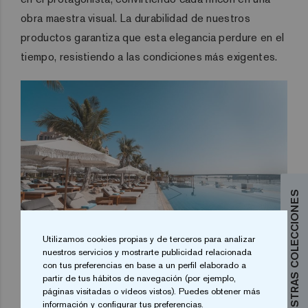
obra maestra visual. La durabilidad de nuestros
productos garantiza que esta elegancia perdure en el
tiempo, resistiendo a las condiciones más exigentes.
DESCUBRE NUESTRAS COLECCIONES
Utilizamos cookies propias y de terceros para analizar
nuestros servicios y mostrarte publicidad relacionada
con tus preferencias en base a un perfil elaborado a
En resumen, el White Beach Club en Dubai es el
partir de tus hábitos de navegación (por ejemplo,
páginas visitadas o vídeos vistos). Puedes obtener más
testimonio vivo de cómo la excelencia en el diseño y la
información y configurar tus preferencias.