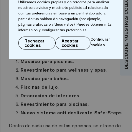
DESCUBRE NUESTRAS COLECCIONES
gráfica y con una navegación
Utilizamos cookies propias y de terceros para analizar
nuestros servicios y mostrarte publicidad relacionada
extraordinariamente intuitiva que permite al
con tus preferencias en base a un perfil elaborado a
usuario encontrar lo que busca en un click
.
partir de tus hábitos de navegación (por ejemplo,
páginas visitadas o vídeos vistos). Puedes obtener más
información y configurar tus preferencias.
En esta ocasión, ya que la página principal irá
Configurar
variando, se ha optado por apostar por un carrusel
Rechazar
Aceptar
cookies
cookies
cookies
que incluye hasta siete opciones:
Mosaico para piscinas
.
Revestimiento para wellness y spas
.
Mosaico para baños
.
Piscinas de lujo
.
Decoración de interiores
.
Revestimiento para piscinas
.
Nuevo sistema anti deslizante Safe-Steps
.
Dentro de cada una de estas opciones, se ofrece de