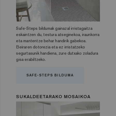
Safe-Steps bildumak gainazal irristagaitza
eskaintzen du, testura atseginekoa, iraunkorra
eta mantentze behar handirik gabekoa.
Beiraren dotorezia eta ez irristatzeko
segurtasunik handiena, zure dutxako zoladura
gisa erabiltzeko.
SAFE-STEPS BILDUMA
SUKALDEETARAKO MOSAIKOA