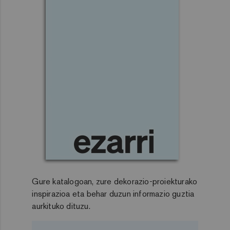
Gure katalogoan, zure dekorazio-proiekturako
inspirazioa eta behar duzun informazio guztia
aurkituko dituzu.