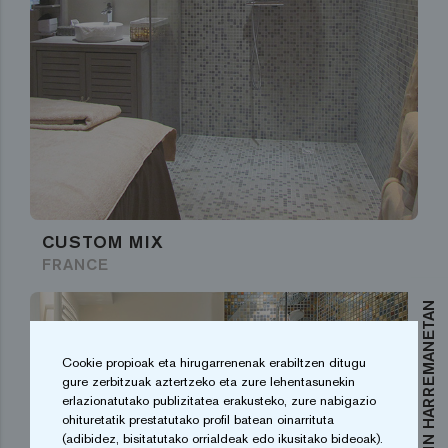
CUSTOM MIX
FRANCE
Cookie propioak eta hirugarrenenak erabiltzen ditugu
gure zerbitzuak aztertzeko eta zure lehentasunekin
erlazionatutako publizitatea erakusteko, zure nabigazio
ohituretatik prestatutako profil batean oinarrituta
(adibidez, bisitatutako orrialdeak edo ikusitako bideoak).