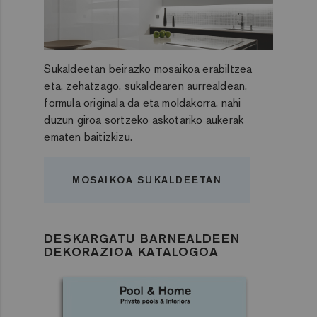
Sukaldeetan beirazko mosaikoa erabiltzea
eta, zehatzago, sukaldearen aurrealdean,
formula originala da eta moldakorra, nahi
duzun giroa sortzeko askotariko aukerak
ematen baitizkizu.
MOSAIKOA SUKALDEETAN
DESKARGATU BARNEALDEEN
DEKORAZIOA KATALOGOA