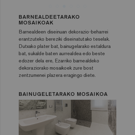
BARNEALDEETARAKO
MOSAIKOAK
Barnealdeen diseinuan dekorazio-beharrei
erantzuteko bereziki diseinatutako teselak.
Dutxako plater bat, bainugelarako estaldura
bat, sukalde baten aurrealdea edo beste
edozer dela ere, Ezarriko barnealdeko
dekoraziorako mosaikoek zure bost
zentzumenei plazera eragingo diete.
BAINUGELETARAKO MOSAIKOA