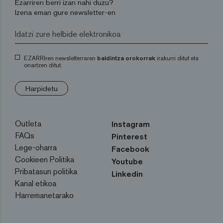
Ezarriren berri izan nahi duzu?
Izena eman gure newsletter-en
EZARRIren newsletterraren
baldintza orokorrak
irakurri ditut eta
onartzen ditut.
Harpidetu
Outleta
Instagram
FAQs
Pinterest
Lege-oharra
Facebook
Cookieen Politika
Youtube
Pribatasun politika
Linkedin
Kanal etikoa
Harremanetarako