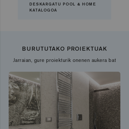
DESKARGATU POOL & HOME
KATALOGOA
BURUTUTAKO PROIEKTUAK
Jarraian, gure proiekturik onenen aukera bat