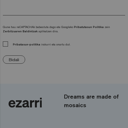
Gune hau reCAPTACHAk babestuta dago eta Googleko
Pribatutasun Politika
zein
Zerbitzuaren Baldintzak
aplikatzen dira.
Pribatasun-politika
irakurri eta onartu dut.
Bidali
Dreams are made of
mosaics