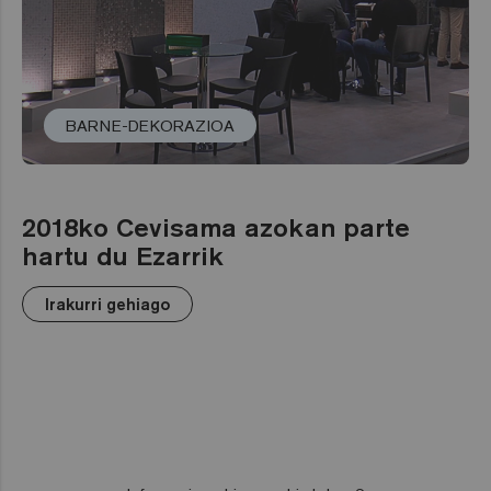
BARNE-DEKORAZIOA
2018ko Cevisama azokan parte
hartu du Ezarrik
Irakurri gehiago