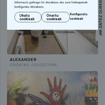
JAR ZAITEZ GUREKIN HARREMANETAN
Informazio gehiago lor dezakezu eta zure hobespenak
konfiguratu ditzakezu.
Konfiguratu
Ukatu
Onartu
cookieak
cookieak
cookieak
ALEXANDER
COCKTAIL COLLECTION