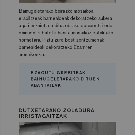
Bainugeletarako beirazko mosaikoa
erabiltzeak barnealdeak dekoratzeko aukera
ugari eskaintzen ditu: obrako dutxaontzi edo
bainuontzi batetik hasita mosaikoz estalitako
hormetara. Piztu zure bost zentzumenak
barnealdeak dekoratzeko Ezarriren
mosaikoekin.
EZAGUTU GRESITEAK
BAINUGELETARAKO DITUEN
ABANTAILAK
DUTXETARAKO ZOLADURA
IRRISTAGAITZAK