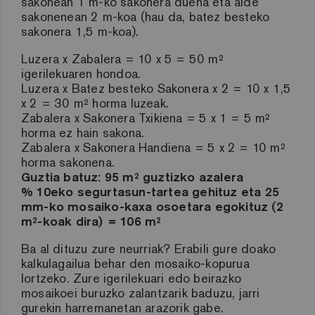
sakonean 1 m-ko sakonera duena eta alde
sakonenean 2 m-koa (hau da, batez besteko
sakonera 1,5 m-koa).
Luzera x Zabalera = 10 x 5 = 50 m²
igerilekuaren hondoa.
Luzera x Batez besteko Sakonera x 2 = 10 x 1,5
x 2 = 30 m² horma luzeak.
Zabalera x Sakonera Txikiena = 5 x 1 = 5 m²
horma ez hain sakona.
Zabalera x Sakonera Handiena = 5 x 2 = 10 m²
horma sakonena.
Guztia batuz: 95 m² guztizko azalera
% 10eko segurtasun-tartea gehituz eta 25
mm-ko mosaiko-kaxa osoetara egokituz (2
m²-koak dira) = 106 m²
Ba al dituzu zure neurriak? Erabili gure doako
kalkulagailua behar den mosaiko-kopurua
lortzeko. Zure igerilekuari edo beirazko
mosaikoei buruzko zalantzarik baduzu, jarri
gurekin harremanetan arazorik gabe.