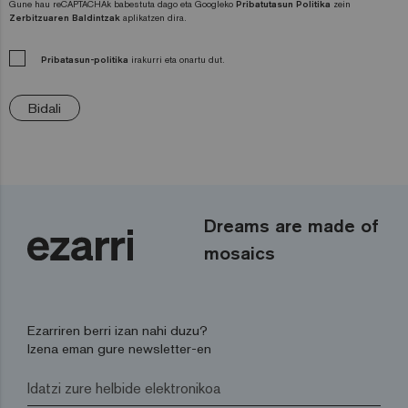
Gune hau reCAPTACHAk babestuta dago eta Googleko
Pribatutasun Politika
zein
Zerbitzuaren Baldintzak
aplikatzen dira.
Pribatasun-politika
irakurri eta onartu dut.
Bidali
Dreams are made of
mosaics
Ezarriren berri izan nahi duzu?
Izena eman gure newsletter-en