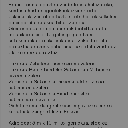
Erabili formula guztira zenbatetsi ahal izateko,
kontuan hartuta igerilekuek izkinak edo
eskailerak izan ohi dituztela, eta horrek kalkulua
gutxi gorabeherakoa bihurtzen du.
Gomendatzen dugu neurriak biribiltzea eta
mosaikoen % 5-10 gehiago gehitzea
ustekabeak edo akatsak estaltzeko, horrela
proiektua arazorik gabe amaituko dela ziurtatuz
eta kostuak aurreztuz.
Luzera x Zabalera: hondoaren azalera.
Luzera x Batez besteko Sakonera x 2: bi alde
luzeen azalera.
Zabalera x Sakonera Txikiena: alde ez oso
sakonaren azalera.
Zabalera x Sakonera Handiena: alde
sakonenaren azalera.
Gehitu dena eta igerilekuaren guztizko metro
karratuak izango dituzu. Erraza!
Adibidea: 5 m x 10 m-ko igerilekua, alde ez