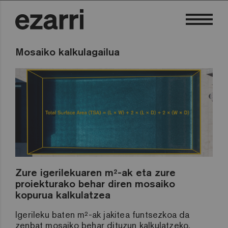
Mosaiko kalkulagailua
Zure igerilekuaren m²-ak eta zure
proiekturako behar diren mosaiko
kopurua kalkulatzea
Igerileku baten m²-ak jakitea funtsezkoa da
zenbat mosaiko behar dituzun kalkulatzeko.