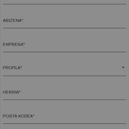
ABIZENA*
ENPRESA*
arrow_drop_down
HERRIA*
POSTA KODEA*