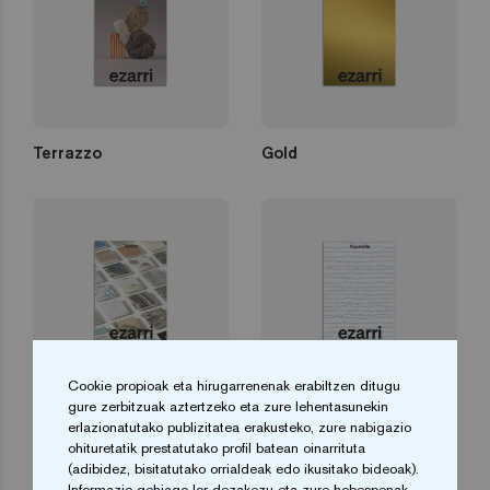
Terrazzo
Gold
Cookie propioak eta hirugarrenenak erabiltzen ditugu
gure zerbitzuak aztertzeko eta zure lehentasunekin
50mm Mosaics
Aquarelle
erlazionatutako publizitatea erakusteko, zure nabigazio
ohituretatik prestatutako profil batean oinarrituta
(adibidez, bisitatutako orrialdeak edo ikusitako bideoak).
Informazio gehiago lor dezakezu eta zure hobespenak