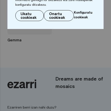
konfiguratu ditzakezu.
Konfiguratu
Ukatu
Onartu
cookieak
cookieak
cookieak
Gemma
Dreams are made of
mosaics
Ezarriren berri izan nahi duzu?