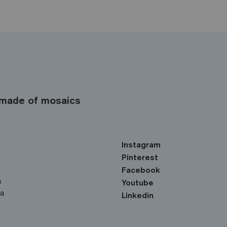
made of mosaics
Instagram
Pinterest
Facebook
a
Youtube
ka
Linkedin
o