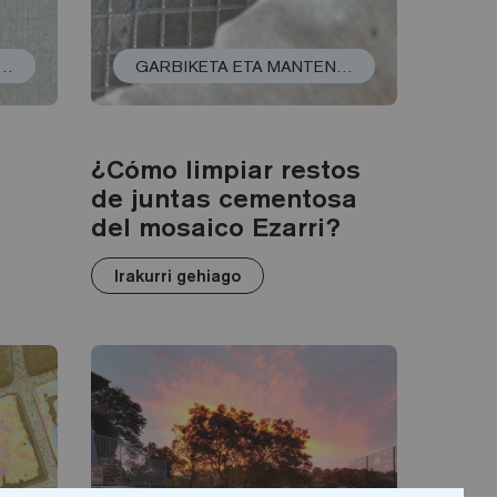
KETA ETA MANTENTZE-LANAK
GARBIKETA ETA MANTENTZE-LANAK
¿Cómo limpiar restos
de juntas cementosa
del mosaico Ezarri?
Irakurri gehiago