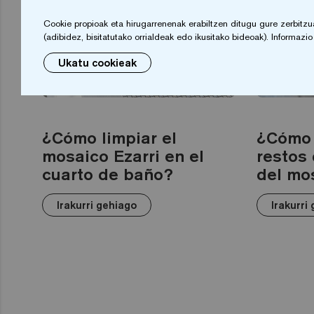
Cookie propioak eta hirugarrenenak erabiltzen ditugu gure zerbitzuak
(adibidez, bisitatutako orrialdeak edo ikusitako bideoak). Informaz
Ukatu cookieak
GARBIKETA ETA MANTENTZE-LANAK
¿Cómo limpiar el
¿Cómo 
mosaico Ezarri en el
restos 
cuarto de baño?
del mo
Irakurri gehiago
Irakurri