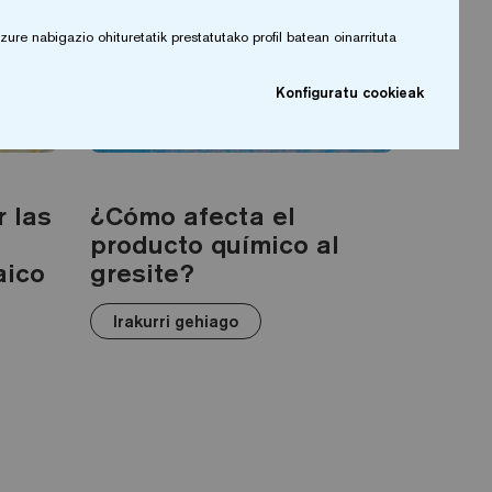
re nabigazio ohituretatik prestatutako profil batean oinarrituta
Konfiguratu cookieak
KETA ETA MANTENTZE-LANAK
GARBIKETA ETA MANTENTZE-LANAK
 las
¿Cómo afecta el
producto químico al
aico
gresite?
Irakurri gehiago