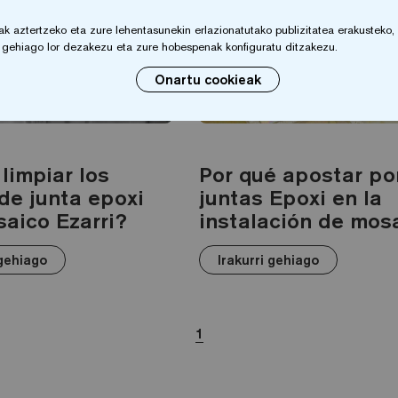
 aztertzeko eta zure lehentasunekin erlazionatutako publizitatea erakusteko, zu
io gehiago lor dezakezu eta zure hobespenak konfiguratu ditzakezu.
Onartu cookieak
GARBIKETA ETA MANTENTZE-LANAK
GARBI
limpiar los
Por qué apostar por
de junta epoxi
juntas Epoxi en la
saico Ezarri?
instalación de mos
 gehiago
Irakurri gehiago
1