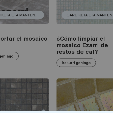
GARBIKETA ETA MANTENTZE-LANAK
GARBI
ortar el mosaico
¿Cómo limpiar el
mosaico Ezarri de
restos de cal?
 gehiago
Irakurri gehiago