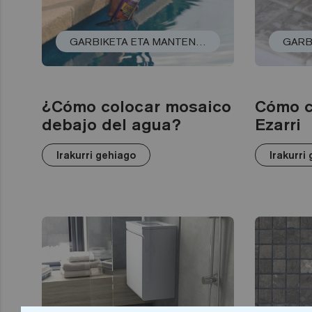
GARBIKETA ETA MANTENTZE-LANAK
¿Cómo colocar mosaico
Cómo c
debajo del agua?
Ezarri
Irakurri gehiago
Irakurri