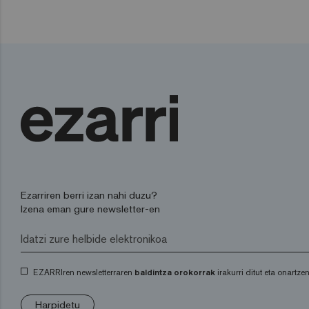
Ezarriren berri izan nahi duzu?
Izena eman gure newsletter-en
EZARRIren newsletterraren
baldintza orokorrak
irakurri ditut eta onartzen
Harpidetu