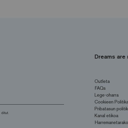
Dreams are 
Outleta
FAQs
Lege-oharra
Cookieen Politik
Pribatasun politi
 ditut.
Kanal etikoa
Harremanetarak