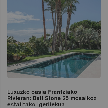
Luxuzko oasia Frantziako
Rivieran: Bali Stone 25 mosaikoz
estalitako igerilekua