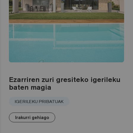
Ezarriren zuri gresiteko igerileku
baten magia
IGERILEKU PRIBATUAK
Irakurri gehiago