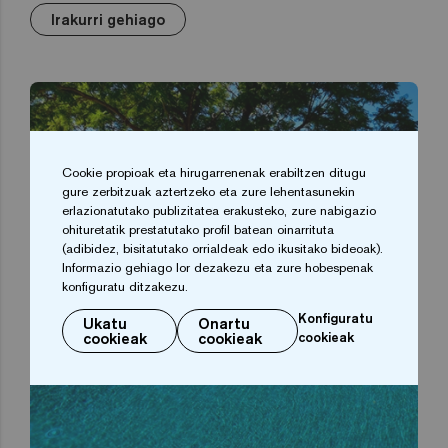
Irakurri gehiago
Cookie propioak eta hirugarrenenak erabiltzen ditugu
gure zerbitzuak aztertzeko eta zure lehentasunekin
erlazionatutako publizitatea erakusteko, zure nabigazio
ohituretatik prestatutako profil batean oinarrituta
(adibidez, bisitatutako orrialdeak edo ikusitako bideoak).
Informazio gehiago lor dezakezu eta zure hobespenak
konfiguratu ditzakezu.
Konfiguratu
Ukatu
Onartu
cookieak
cookieak
cookieak