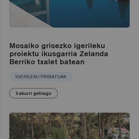
Mosaiko grisezko igerileku
proiektu ikusgarria Zelanda
Berriko txalet batean
IGERILEKU PRIBATUAK
Irakurri gehiago