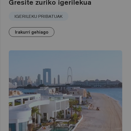
Gresite zuriko igerilekua
IGERILEKU PRIBATUAK
Irakurri gehiago