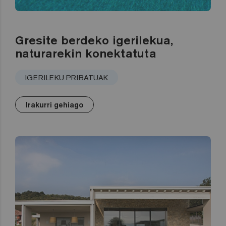
Gresite berdeko igerilekua,
naturarekin konektatuta
IGERILEKU PRIBATUAK
Irakurri gehiago