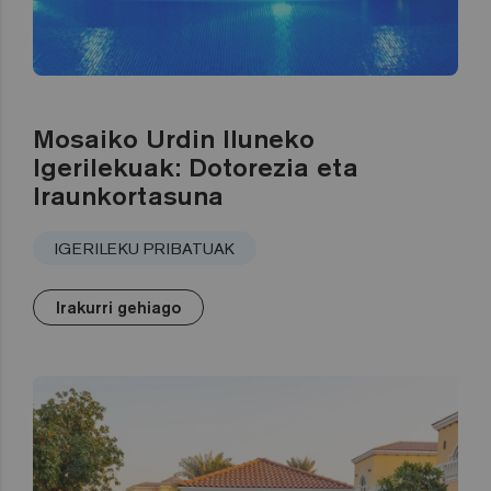
Mosaiko Urdin Iluneko
Igerilekuak: Dotorezia eta
Iraunkortasuna
IGERILEKU PRIBATUAK
Irakurri gehiago