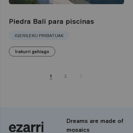
Piedra Bali para piscinas
IGERILEKU PRIBATUAK
Irakurri gehiago
1
2
Dreams are made of
mosaics