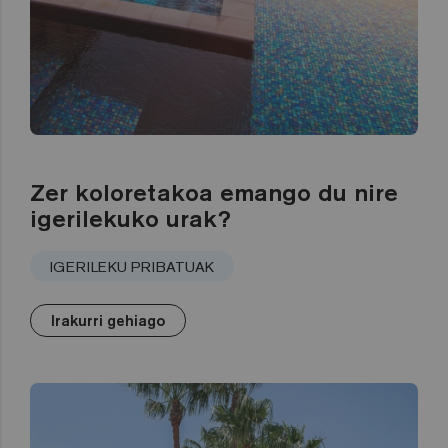
Zer koloretakoa emango du nire
igerilekuko urak?
IGERILEKU PRIBATUAK
Irakurri gehiago