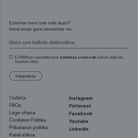
Ezarriren berri izan nahi duzu?
Izena eman gure newsletter-en
EZARRIren newsletterraren
baldintza orokorrak
irakurri ditut eta
onartzen ditut.
Harpidetu
Outleta
Instagram
FAQs
Pinterest
Lege-oharra
Facebook
Cookieen Politika
Youtube
Pribatasun politika
Linkedin
Kanal etikoa