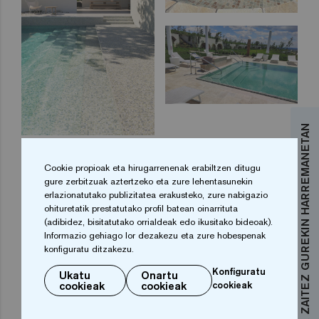
JAR ZAITEZ GUREKIN HARREMANETAN
Cookie propioak eta hirugarrenenak erabiltzen ditugu
gure zerbitzuak aztertzeko eta zure lehentasunekin
erlazionatutako publizitatea erakusteko, zure nabigazio
ohituretatik prestatutako profil batean oinarrituta
(adibidez, bisitatutako orrialdeak edo ikusitako bideoak).
Informazio gehiago lor dezakezu eta zure hobespenak
konfiguratu ditzakezu.
Konfiguratu
Ukatu
Onartu
cookieak
cookieak
cookieak