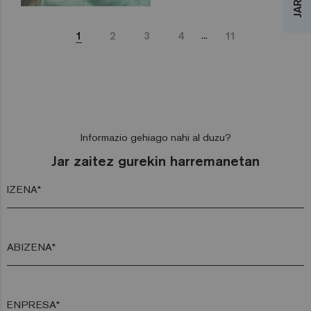
...
1
2
3
4
11
Informazio gehiago nahi al duzu?
Jar zaitez gurekin harremanetan
IZENA*
ABIZENA*
ENPRESA*