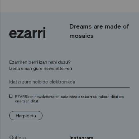
Dreams are made of
mosaics
Ezarriren berri izan nahi duzu?
Izena eman gure newsletter-en
EZARRIren newsletterraren
baldintza orokorrak
irakurri ditut eta
onartzen ditut.
Harpidetu
Outleta
Instagram