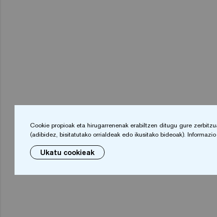
Cookie propioak eta hirugarrenenak erabiltzen ditugu gure zerbitzuak
(adibidez, bisitatutako orrialdeak edo ikusitako bideoak). Informaz
Ukatu cookieak