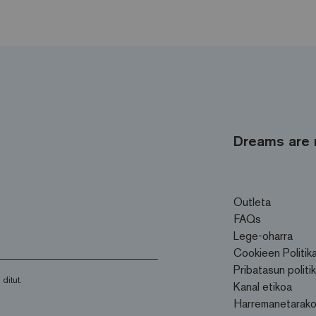
Dreams are 
Outleta
FAQs
Lege-oharra
Cookieen Politik
Pribatasun politi
 ditut.
Kanal etikoa
Harremanetarak