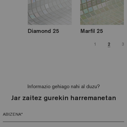
Diamond 25
Marfil 25
1
2
3
Informazio gehiago nahi al duzu?
Jar zaitez gurekin harremanetan
ABIZENA*