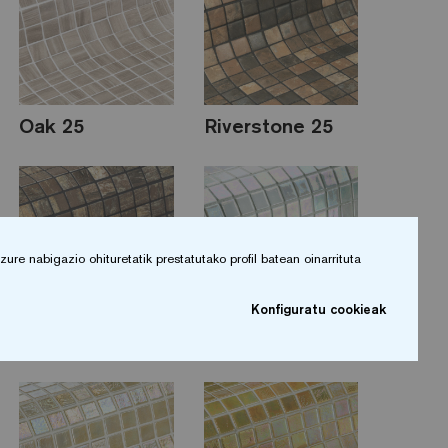
Oak 25
Riverstone 25
re nabigazio ohituretatik prestatutako profil batean oinarrituta
Konfiguratu cookieak
Rustic 25
Perla 25