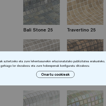
Bali Stone 25
Travertino 25
 aztertzeko eta zure lehentasunekin erlazionatutako publizitatea erakusteko, zu
io gehiago lor dezakezu eta zure hobespenak konfiguratu ditzakezu.
Onartu cookieak
Pale Cherry 25
Palisandro 25