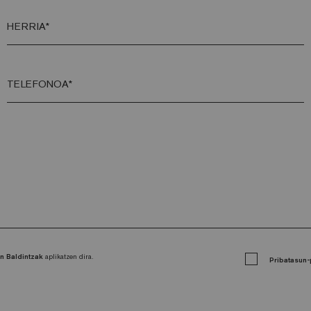
HERRIA*
TELEFONOA*
n Baldintzak
aplikatzen dira.
Pribatasun-