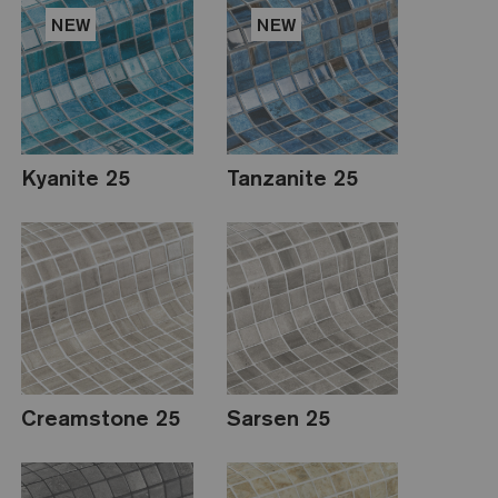
NEW
NEW
Kyanite 25
Tanzanite 25
Creamstone 25
Sarsen 25