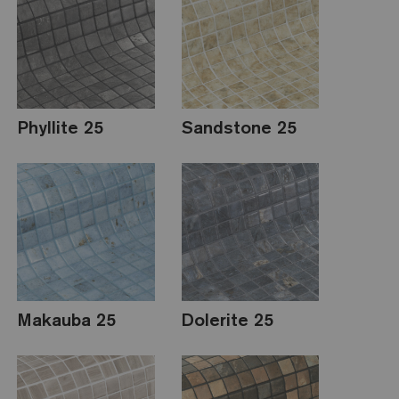
Phyllite 25
Sandstone 25
Makauba 25
Dolerite 25