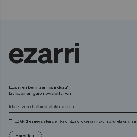
Ezarriren berri izan nahi duzu?
Izena eman gure newsletter-en
EZARRIren newsletterraren
baldintza orokorrak
irakurri ditut eta onartzen
Harpidetu