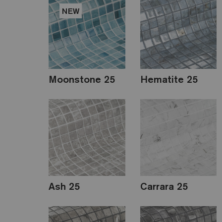
NEW
Moonstone 25
Hematite 25
Ash 25
Carrara 25