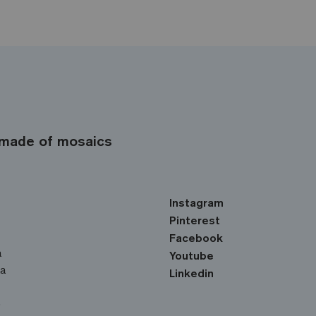
made of mosaics
Instagram
Pinterest
Facebook
a
Youtube
ka
Linkedin
o