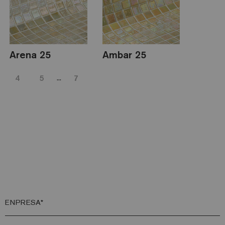
Arena 25
Ambar 25
...
4
5
7
ENPRESA*