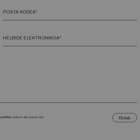
POSTA KODEA*
HELBIDE ELEKTRONIKOA*
Bidali
politika
irakurri eta onartu dut.