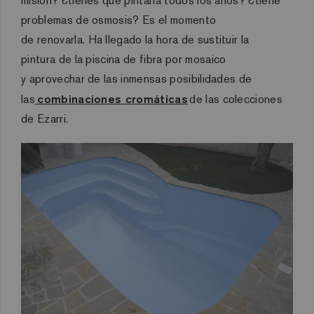
misión?
¿tienes que pintarla todos los años? ¿tiene
problemas de osmosis?
Es el momento
de
renovarla.
Ha llegado la hora de sustituir
la
pintura
de la piscina de fibra
por
mosaico
y
aprovech
ar
de las inmensas posibilidades de
las
combinaciones cromáticas
de las colecciones
de
Ezarri
.