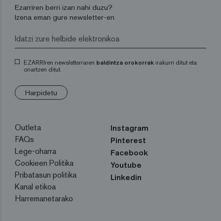
Ezarriren berri izan nahi duzu?
Izena eman gure newsletter-en
EZARRIren newsletterraren
baldintza orokorrak
irakurri ditut eta
onartzen ditut.
Harpidetu
Outleta
Instagram
FAQs
Pinterest
Lege-oharra
Facebook
Cookieen Politika
Youtube
Pribatasun politika
Linkedin
Kanal etikoa
Harremanetarako