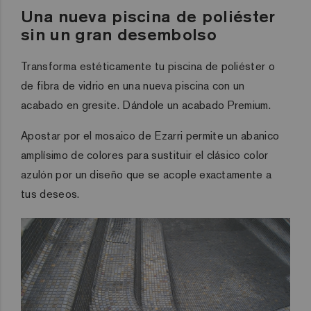
Una nueva piscina de poliéster
sin un gran desembolso
Transforma
estéticamente tu piscina de
poliéster
o
de fibra de vidrio en una nueva piscina con un
acabado en gresite
.
Dándole
un acabado Premium
.
Apostar por
el
mosaic
o de
Ezarri
permite un abanico
amplísimo
de co
l
ores
para sustituir el clásico color
azulón por un diseño que se acop
le exactamente a
tus deseos.