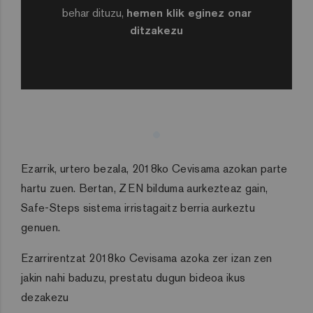
behar dituzu,
hemen klik eginez onar
ditzakezu
Ezarrik, urtero bezala, 2018ko Cevisama azokan parte
hartu zuen. Bertan, ZEN bilduma aurkezteaz gain,
Safe-Steps sistema irristagaitz berria aurkeztu
genuen.
Ezarrirentzat 2018ko Cevisama azoka zer izan zen
jakin nahi baduzu, prestatu dugun bideoa ikus
dezakezu