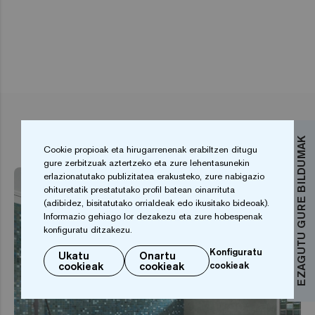
LOTUTAKO ARTIKULUAK
EZAGUTU GURE BILDUMAK
Cookie propioak eta hirugarrenenak erabiltzen ditugu
gure zerbitzuak aztertzeko eta zure lehentasunekin
erlazionatutako publizitatea erakusteko, zure nabigazio
ohituretatik prestatutako profil batean oinarrituta
(adibidez, bisitatutako orrialdeak edo ikusitako bideoak).
Informazio gehiago lor dezakezu eta zure hobespenak
konfiguratu ditzakezu.
Konfiguratu
Ukatu
Onartu
cookieak
cookieak
cookieak