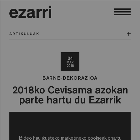
ARTIKULUAK
04
MAR
2018
BARNE-DEKORAZIOA
2018ko Cevisama azokan
parte hartu du Ezarrik
Bideo hau ikusteko marketineko cookieak onartu