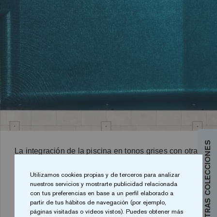
DESCUBRE NUESTRAS COLECCIONES
La integración de la piscina en tonos grises con otras
áreas exteriores es simplemente perfecta. Justo al
lado, encontramos una cocina exterior moderna,
Utilizamos cookies propias y de terceros para analizar
nuestros servicios y mostrarte publicidad relacionada
ideal para disfrutar de comidas al aire libre con
con tus preferencias en base a un perfil elaborado a
familia y amigos. El jardín, meticulosamente cuidado,
partir de tus hábitos de navegación (por ejemplo,
ofrece un espacio verde que complementa la
páginas visitadas o vídeos vistos). Puedes obtener más