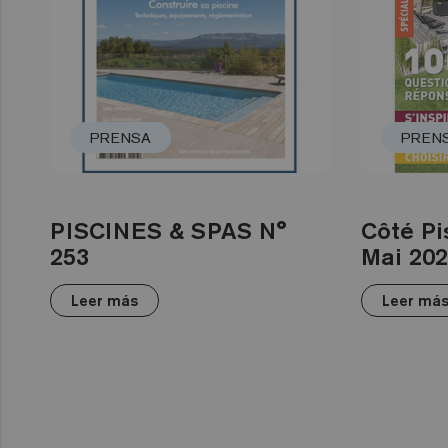
PRENSA
PREN
PISCINES & SPAS N°
Côté Pi
253
Mai 20
Leer más
Leer má