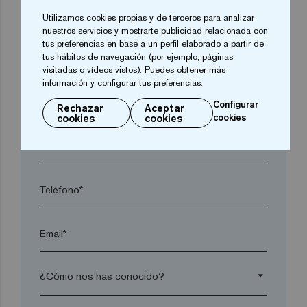
arrow_drop_down
Utilizamos cookies propias y de terceros para analizar
nuestros servicios y mostrarte publicidad relacionada con
tus preferencias en base a un perfil elaborado a partir de
tus hábitos de navegación (por ejemplo, páginas
Localidad*
visitadas o vídeos vistos). Puedes obtener más
información y configurar tus preferencias.
Código postal*
Configurar
Rechazar
Aceptar
cookies
cookies
cookies
arrow_drop_down
Teléfono*
Email*
arrow_drop_down