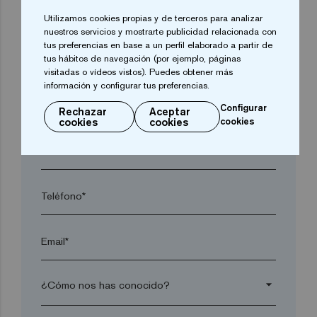
arrow_drop_down
Utilizamos cookies propias y de terceros para analizar
nuestros servicios y mostrarte publicidad relacionada con
tus preferencias en base a un perfil elaborado a partir de
tus hábitos de navegación (por ejemplo, páginas
Localidad*
visitadas o vídeos vistos). Puedes obtener más
información y configurar tus preferencias.
Código postal*
Configurar
Rechazar
Aceptar
cookies
cookies
cookies
arrow_drop_down
Teléfono*
Email*
arrow_drop_down