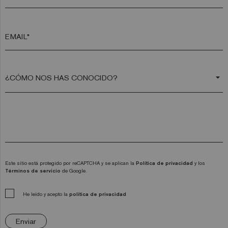
EMAIL*
arrow_drop_down
Este sitio está protegido por reCAPTCHA y se aplican la
Política de privacidad
y los
Términos de servicio
de Google.
He leído y acepto la
política de privacidad
Enviar