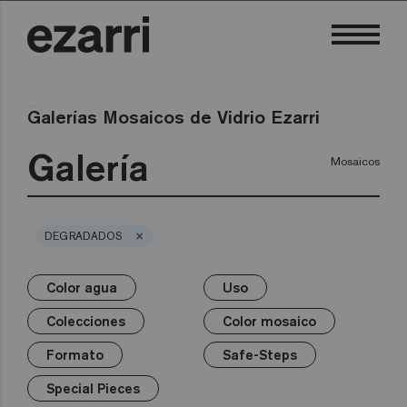
Galerías Mosaicos de Vidrio Ezarri
Galería
Mosaicos
×
DEGRADADOS
Color agua
Uso
×
×
×
×
×
×
×
Color agua
Uso
Colecciones
Color mosaico
Formato
Safe-Steps
Special Pieces
Colecciones
Color mosaico
Premium
Piscina privada
Blancos
25mm
Anti-slip mosaics
Corner
Negros
Formato
Safe-Steps
Piscina pública
Grises
50mm
Cove
Azules
Terrazzo
Wellness
Verdes
Hexa
Amarillos
Special Pieces
Gold