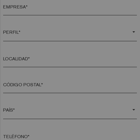
EMPRESA*
arrow_drop_down
LOCALIDAD*
CÓDIGO POSTAL*
arrow_drop_down
TELÉFONO*