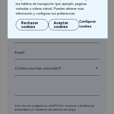
Código postal*
tus hábitos de navegación (por ejemplo, páginas
visitadas o vídeos vistos). Puedes obtener más
información y configurar tus preferencias.
arrow_drop_down
Configurar
Rechazar
Aceptar
cookies
cookies
cookies
Teléfono*
Email*
arrow_drop_down
Este sitio está protegido por reCAPTCHA y se aplican la
Política de
privacidad
y los
Términos de servicio
de Google.