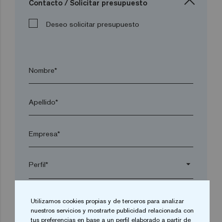
Contacto / Solicitar presupuesto
Deseo solicitar presupuesto
Nombre*
Apellido*
Empresa*
arrow_drop_down
Localidad*
Utilizamos cookies propias y de terceros para analizar
nuestros servicios y mostrarte publicidad relacionada con
tus preferencias en base a un perfil elaborado a partir de