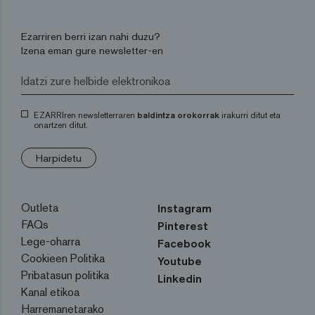
Ezarriren berri izan nahi duzu?
Izena eman gure newsletter-en
EZARRIren newsletterraren
baldintza orokorrak
irakurri ditut eta
onartzen ditut.
Harpidetu
Outleta
Instagram
FAQs
Pinterest
Lege-oharra
Facebook
Cookieen Politika
Youtube
Pribatasun politika
Linkedin
Kanal etikoa
Harremanetarako