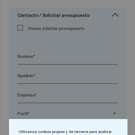
Contacto / Solicitar presupuesto
Deseo solicitar presupuesto
Nombre*
Apellido*
Empresa*
arrow_drop_down
Utilizamos cookies propias y de terceros para analizar
Localidad*