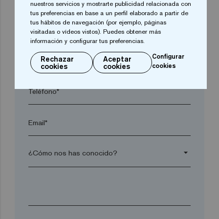
nuestros servicios y mostrarte publicidad relacionada con
tus preferencias en base a un perfil elaborado a partir de
tus hábitos de navegación (por ejemplo, páginas
Código postal*
visitadas o vídeos vistos). Puedes obtener más
información y configurar tus preferencias.
Configurar
arrow_drop_down
Rechazar
Aceptar
cookies
cookies
cookies
Teléfono*
Email*
arrow_drop_down