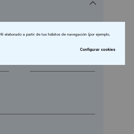
fil elaborado a partir de tus hábitos de navegación (por ejemplo,
arrow_drop_down
Configurar cookies
arrow_drop_down
Teléfono*