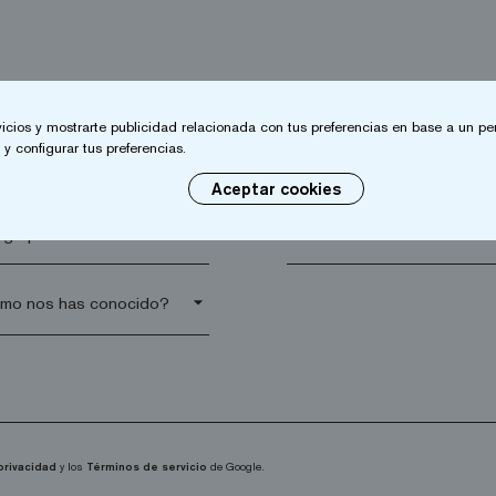
vicios y mostrarte publicidad relacionada con tus preferencias en base a un per
y configurar tus preferencias.
lido*
Empresa*
Aceptar cookies
go postal*
arrow_drop_down
 privacidad
y los
Términos de servicio
de Google.