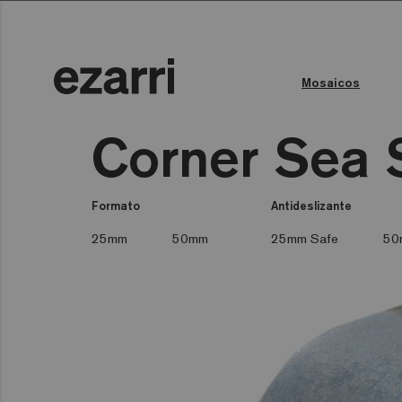
Mosaicos
Todas las colecciones
Color del Agua
Piscina privada
Piscina pública
Todas las colecciones
Tod
Corner Sea 
Formato
Antideslizante
25mm
50mm
25mm Safe
50