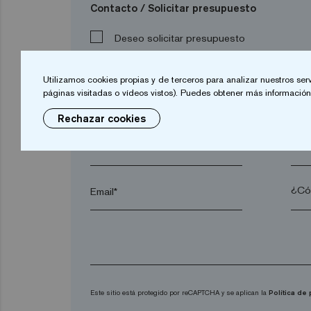
Contacto / Solicitar presupuesto
Deseo solicitar presupuesto
Utilizamos cookies propias y de terceros para analizar nuestros ser
páginas visitadas o vídeos vistos). Puedes obtener más información 
Nombre*
Apel
Rechazar cookies
Localidad*
Códi
Email*
Este sitio está protegido por reCAPTCHA y se aplican la
Política de