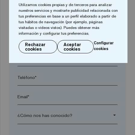
Utilizamos cookies propias y de terceros para analizar
nuestros servicios y mostrarte publicidad relacionada con
tus preferencias en base a un perfil elaborado a partir de
Localidad*
tus hábitos de navegación (por ejemplo, páginas
visitadas o vídeos vistos). Puedes obtener más
información y configurar tus preferencias.
Código postal*
Configurar
Rechazar
Aceptar
cookies
cookies
cookies
arrow_drop_down
Teléfono*
Email*
arrow_drop_down