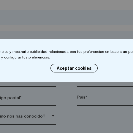
vicios y mostrarte publicidad relacionada con tus preferencias en base a un per
y configurar tus preferencias.
Aceptar cookies
lido*
Empresa*
go postal*
arrow_drop_down