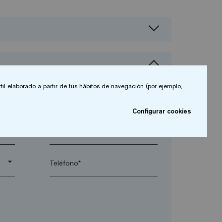
fil elaborado a partir de tus hábitos de navegación (por ejemplo,
Configurar cookies
arrow_drop_down
arrow_drop_down
Teléfono*