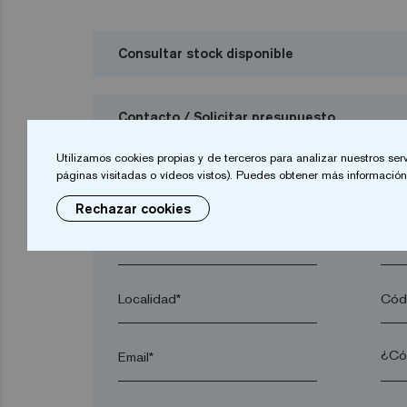
Consultar stock disponible
Contacto / Solicitar presupuesto
Deseo solicitar presupuesto
Utilizamos cookies propias y de terceros para analizar nuestros ser
páginas visitadas o vídeos vistos). Puedes obtener más información 
Rechazar cookies
Nombre*
Apel
Localidad*
Códi
Email*