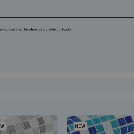
 privacidad
y los
Términos de servicio
de Google.
EW
NEW