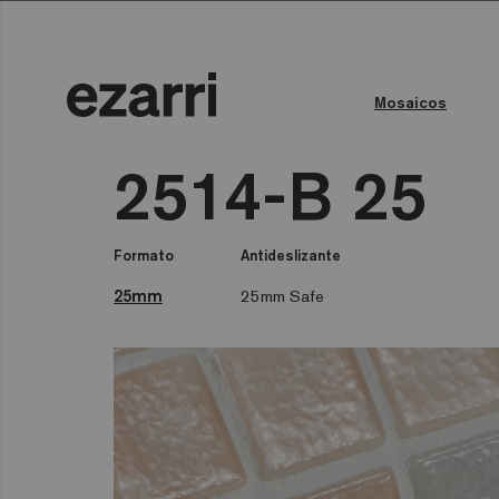
Mosaicos
Todas las colecciones
Color del Agua
Piscina privada
Piscina pública
Todas las colecciones
Tod
2514-B 25
Formato
Antideslizante
25mm
25mm Safe