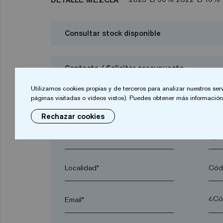
Consultar stock disponible
Contacto / Solicitar presupuesto
Utilizamos cookies propias y de terceros para analizar nuestros ser
Deseo solicitar presupuesto
páginas visitadas o vídeos vistos). Puedes obtener más información 
Rechazar cookies
Nombre*
Apel
Localidad*
Códi
Email*