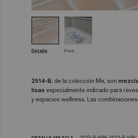
Detalle
Pool
2514-B
, de la colección Mix, son
mezcla
lisas
especialmente indicado para revest
y espacios wellness. Las combinaciones 
2523-B 90% 2522-B 10%
DETALLE MEZCLA