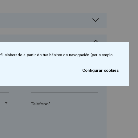
fil elaborado a partir de tus hábitos de navegación (por ejemplo,
Configurar cookies
arrow_drop_down
arrow_drop_down
Teléfono*