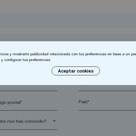
vicios y mostrarte publicidad relacionada con tus preferencias en base a un per
y configurar tus preferencias.
Aceptar cookies
lido*
Empresa*
go postal*
arrow_drop_down