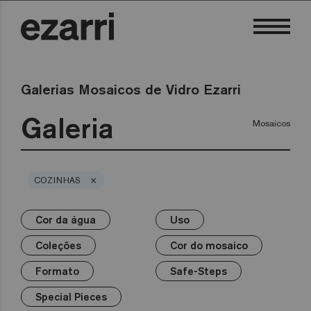
Galerias Mosaicos de Vidro Ezarri
Galeria
Mosaicos
×
COZINHAS
Cor da água
Uso
×
×
×
×
×
×
×
Cor da água
Uso
Coleções
Cor do mosaico
Formato
Safe-Steps
Special Pieces
Coleções
Cor do mosaico
Premium
Piscina privada
Branco
25mm
Anti-slip mosaics
Corner
Preto
Formato
Safe-Steps
Piscina pública
Cinzentos
50mm
Cove
Azuis
Terrazzo
Wellness
Verdes
Hexa
Amarelos
Special Pieces
Gold