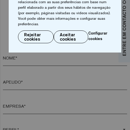
ENTRE EM CONTACTO CONNOSCO
relacionada com as suas preferências com base num
perfil elaborado a partir dos seus hábitos de navegação
(por exemplo, páginas visitadas ou vídeos visualizados).
Você pode obter mais informações e configurar suas
preferências.
Configurar
Rejeitar
Aceitar
Pretende mais informações?
cookies
cookies
cookies
Entre em contacto connosco
NOME*
APELIDO*
EMPRESA*
arrow_drop_down