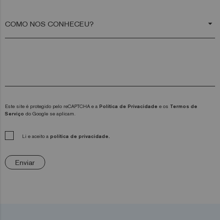
arrow_drop_down
Este site é protegido pelo reCAPTCHA e a
Política de Privacidade
e os
Termos de
Serviço
do Google se aplicam.
Li e aceito a
política de privacidade.
Enviar