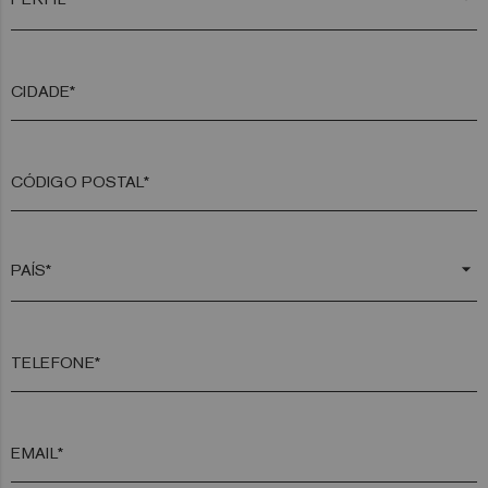
CIDADE*
CÓDIGO POSTAL*
arrow_drop_down
TELEFONE*
EMAIL*