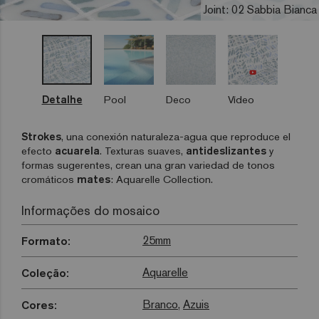
Joint: 02 Sabbia Bianca
Detalhe
Pool
Deco
Vídeo
Strokes
, una conexión naturaleza-agua que reproduce el
efecto
acuarela
. Texturas suaves,
antideslizantes
y
formas sugerentes, crean una gran variedad de tonos
cromáticos
mates
: Aquarelle Collection.
Informações do mosaico
25mm
Formato:
Aquarelle
Coleção:
Branco
,
Azuis
Cores: