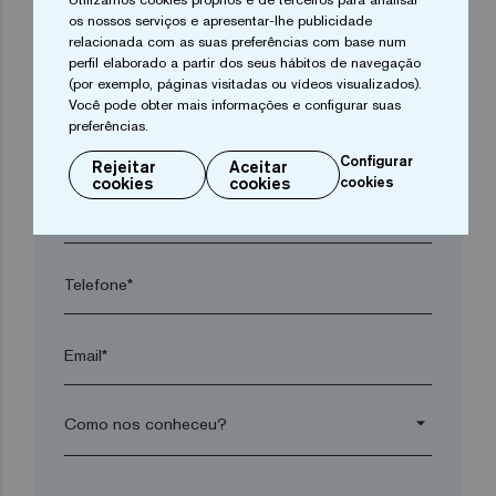
os nossos serviços e apresentar-lhe publicidade
relacionada com as suas preferências com base num
perfil elaborado a partir dos seus hábitos de navegação
Cidade*
(por exemplo, páginas visitadas ou vídeos visualizados).
Você pode obter mais informações e configurar suas
preferências.
Código postal*
Configurar
Rejeitar
Aceitar
cookies
cookies
cookies
arrow_drop_down
Telefone*
Email*
arrow_drop_down