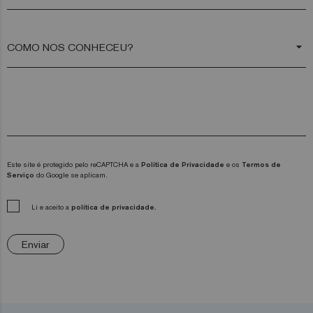
arrow_drop_down
Este site é protegido pelo reCAPTCHA e a
Política de Privacidade
e os
Termos de
Serviço
do Google se aplicam.
Li e aceito a
política de privacidade.
Enviar