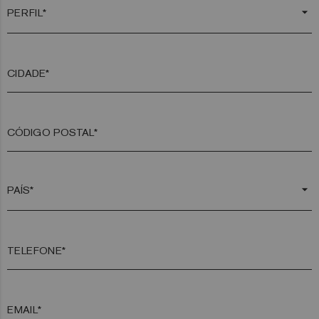
arrow_drop_down
CIDADE*
CÓDIGO POSTAL*
arrow_drop_down
TELEFONE*
EMAIL*