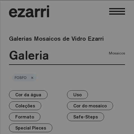
Galerias Mosaicos de Vidro Ezarri
Galeria
Mosaicos
×
FOSFO
Cor da água
Uso
×
×
×
×
×
×
×
Cor da água
Uso
Coleções
Cor do mosaico
Formato
Safe-Steps
Special Pieces
Coleções
Cor do mosaico
Premium
Piscina privada
Branco
25mm
Anti-slip mosaics
Corner
Preto
Formato
Safe-Steps
Piscina pública
Cinzentos
50mm
Cove
Azuis
Terrazzo
Wellness
Verdes
Hexa
Amarelos
Special Pieces
Gold