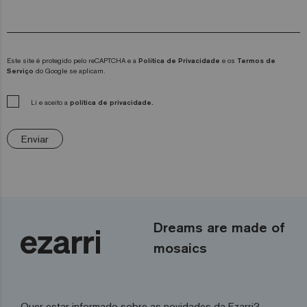
Este site é protegido pelo reCAPTCHA e a
Política de Privacidade
e os
Termos de
Serviço
do Google se aplicam.
Li e aceito a
política de privacidade.
Enviar
Dreams are made of
mosaics
Quer estar informado sobre as novidades da Ezarri?