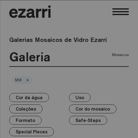
Galerias Mosaicos de Vidro Ezarri
Galeria
Mosaicos
×
MIX
Cor da água
Uso
×
×
×
×
×
×
×
Cor da água
Uso
Coleções
Cor do mosaico
Formato
Safe-Steps
Special Pieces
Coleções
Cor do mosaico
Premium
Piscina privada
Branco
25mm
Anti-slip mosaics
Corner
Preto
Formato
Safe-Steps
Piscina pública
Cinzentos
50mm
Cove
Azuis
Terrazzo
Wellness
Verdes
Hexa
Amarelos
Special Pieces
Gold