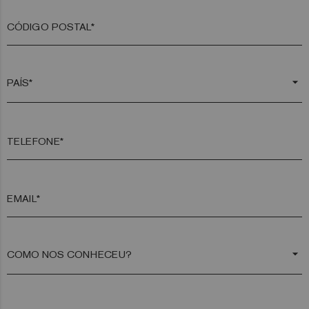
CÓDIGO POSTAL*
arrow_drop_down
TELEFONE*
EMAIL*
arrow_drop_down