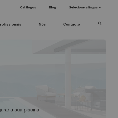
keyboard_arrow_down
Catálogos
Blog
Selecione a língua
search
rofissionais
Nós
Contacto
Special Pieces
Anti-slip mosaics