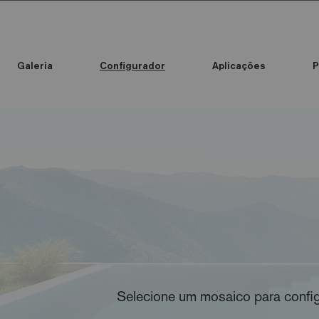
Galeria
Configurador
Aplicações
P
Standard Printed Mosaic
Cor do mosaico