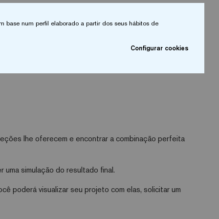
m base num perfil elaborado a partir dos seus hábitos de
Configurar cookies
leções lhe oferecem e encontrar a combinação perfeita
r uma simulação do resultado final.
 poderá visualizar seu projeto com elas, solicitar um