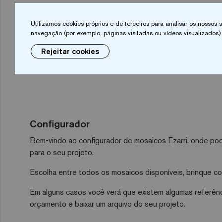
Utilizamos cookies próprios e de terceiros para analisar os nossos
navegação (por exemplo, páginas visitadas ou vídeos visualizados).
Rejeitar cookies
Configurador
Bem-vindo ao configurador de mosaicos Ezarri, onde pod
para o seu projeto.
Escolha entre todos os mosaicos disponíveis, brinque com
Em alguns casos você verá que existem algumas referênci
orçamento e baixar um arquivo do seu projeto.